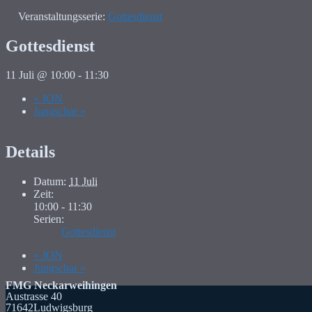
Veranstaltungsserie:
Gottesdienst
Gottesdienst
11 Juli @ 10:00
-
11:30
«
JON
Jungschar
»
Details
Datum:
11 Juli
Zeit:
10:00 - 11:30
Serien:
Gottesdienst
«
JON
Jungschar
»
FMG Neckarweihingen
Austrasse 40
71642Ludwigsburg