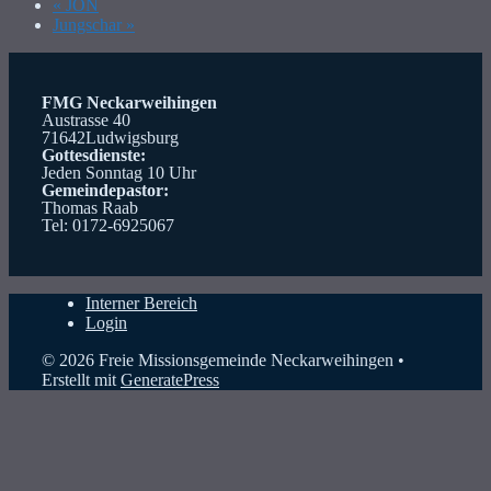
«
JON
Jungschar
»
FMG Neckarweihingen
Austrasse 40
71642Ludwigsburg
Gottesdienste:
Jeden Sonntag 10 Uhr
Gemeindepastor:
Thomas Raab
Tel: 0172-6925067
Interner Bereich
Login
© 2026 Freie Missionsgemeinde Neckarweihingen
•
Erstellt mit
GeneratePress