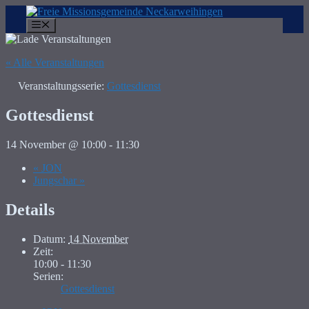
Zum
Inhalt
Menü
springen
« Alle Veranstaltungen
Veranstaltungsserie:
Gottesdienst
Gottesdienst
14 November @ 10:00
-
11:30
«
JON
Jungschar
»
Details
Datum:
14 November
Zeit:
10:00 - 11:30
Serien:
Gottesdienst