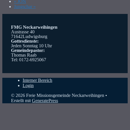
«
JON
Jungschar
»
FMG Neckarweihingen
Austrasse 40
71642Ludwigsburg
Gottesdienste:
Jeden Sonntag 10 Uhr
Gemeindepastor:
Thomas Raab
Tel: 0172-6925067
Interner Bereich
Login
© 2026 Freie Missionsgemeinde Neckarweihingen
•
Erstellt mit
GeneratePress