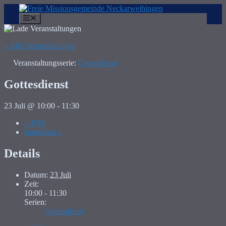
Zum
Inhalt
Menü
springen
« Alle Veranstaltungen
Veranstaltungsserie:
Gottesdienst
Gottesdienst
23 Juli @ 10:00
-
11:30
«
JON
Jungschar
»
Details
Datum:
23 Juli
Zeit:
10:00 - 11:30
Serien:
Gottesdienst