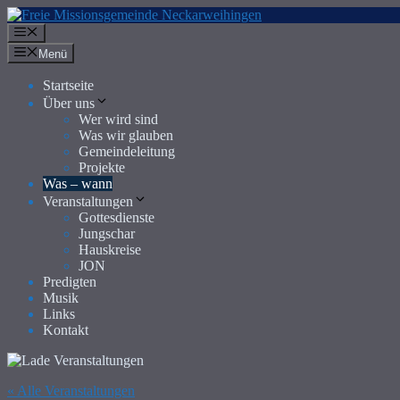
Zum
Inhalt
Menü
springen
Menü
Startseite
Über uns
Wer wird sind
Was wir glauben
Gemeindeleitung
Projekte
Was – wann
Veranstaltungen
Gottesdienste
Jungschar
Hauskreise
JON
Predigten
Musik
Links
Kontakt
« Alle Veranstaltungen