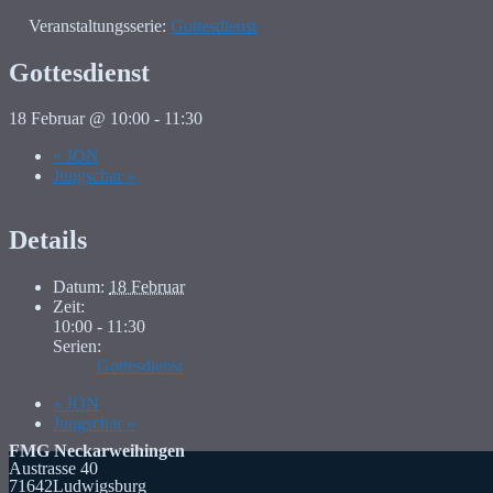
Veranstaltungsserie:
Gottesdienst
Gottesdienst
18 Februar @ 10:00
-
11:30
«
JON
Jungschar
»
Details
Datum:
18 Februar
Zeit:
10:00 - 11:30
Serien:
Gottesdienst
«
JON
Jungschar
»
FMG Neckarweihingen
Austrasse 40
71642Ludwigsburg