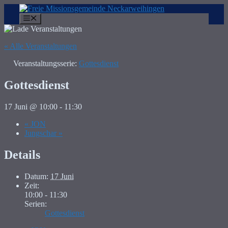
Zum
Inhalt
Menü
springen
« Alle Veranstaltungen
Veranstaltungsserie:
Gottesdienst
Gottesdienst
17 Juni @ 10:00
-
11:30
«
JON
Jungschar
»
Details
Datum:
17 Juni
Zeit:
10:00 - 11:30
Serien:
Gottesdienst