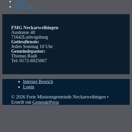
«
JON
Jungschar
»
FMG Neckarweihingen
Austrasse 40
71642Ludwigsburg
Gottesdienste:
Jeden Sonntag 10 Uhr
Gemeindepastor:
Thomas Raab
Tel: 0172-6925067
Interner Bereich
Login
© 2026 Freie Missionsgemeinde Neckarweihingen
•
Erstellt mit
GeneratePress