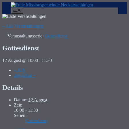
Zum
Inhalt
Menü
springen
« Alle Veranstaltungen
Veranstaltungsserie:
Gottesdienst
Gottesdienst
12 August @ 10:00
-
11:30
«
JON
Jungschar
»
Details
Datum:
12 August
Zeit:
10:00 - 11:30
Serien:
Gottesdienst