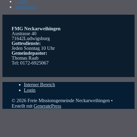
«
JON
Jungschar
»
FMG Neckarweihingen
Austrasse 40
71642Ludwigsburg
Gottesdienste:
Jeden Sonntag 10 Uhr
Gemeindepastor:
Thomas Raab
Tel: 0172-6925067
Interner Bereich
Login
© 2026 Freie Missionsgemeinde Neckarweihingen
•
Erstellt mit
GeneratePress