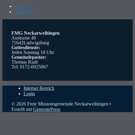
«
JON
Jungschar
»
FMG Neckarweihingen
Austrasse 40
71642Ludwigsburg
Gottesdienste:
Jeden Sonntag 10 Uhr
Gemeindepastor:
Thomas Raab
Tel: 0172-6925067
Interner Bereich
Login
© 2026 Freie Missionsgemeinde Neckarweihingen
•
Erstellt mit
GeneratePress