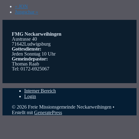
«
JON
Jungschar
»
FMG Neckarweihingen
Austrasse 40
71642Ludwigsburg
Gottesdienste:
Jeden Sonntag 10 Uhr
Gemeindepastor:
Thomas Raab
Tel: 0172-6925067
Interner Bereich
Login
© 2026 Freie Missionsgemeinde Neckarweihingen
•
Erstellt mit
GeneratePress