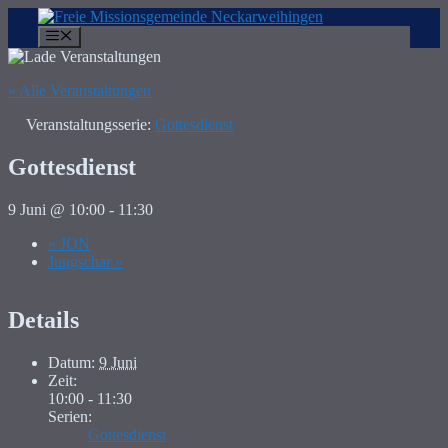
Zum
Inhalt
Menü
springen
« Alle Veranstaltungen
Veranstaltungsserie:
Gottesdienst
Gottesdienst
9 Juni @ 10:00
-
11:30
«
JON
Jungschar
»
Details
Datum:
9 Juni
Zeit:
10:00 - 11:30
Serien:
Gottesdienst