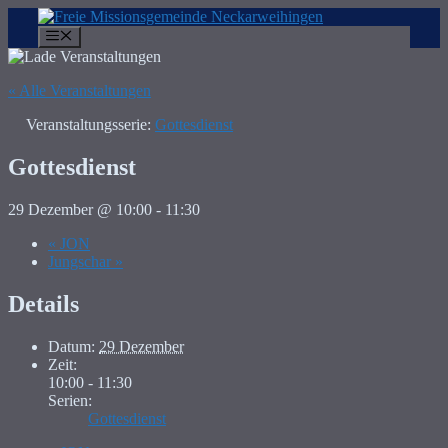
Zum
Inhalt
Menü
springen
« Alle Veranstaltungen
Veranstaltungsserie:
Gottesdienst
Gottesdienst
29 Dezember @ 10:00
-
11:30
«
JON
Jungschar
»
Details
Datum:
29 Dezember
Zeit:
10:00 - 11:30
Serien:
Gottesdienst