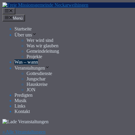
Zum
Inhalt
Menü
springen
Menü
Startseite
Über uns
Wer wird sind
Was wir glauben
Gemeindeleitung
Projekte
Was – wann
Veranstaltungen
Gottesdienste
Jungschar
Hauskreise
JON
Predigten
Musik
Links
Kontakt
« Alle Veranstaltungen