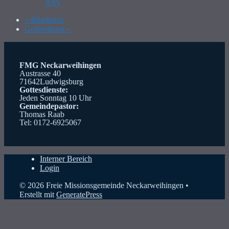
JON
«
Bibelkreis
Gottesdienst
»
FMG Neckarweihingen
Austrasse 40
71642Ludwigsburg
Gottesdienste:
Jeden Sonntag 10 Uhr
Gemeindepastor:
Thomas Raab
Tel: 0172-6925067
Interner Bereich
Login
© 2026 Freie Missionsgemeinde Neckarweihingen
•
Erstellt mit
GeneratePress