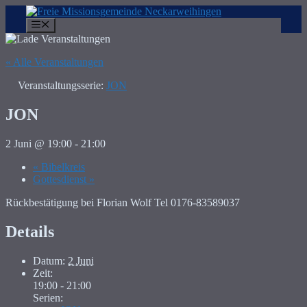
Zum
Inhalt
Menü
springen
« Alle Veranstaltungen
Veranstaltungsserie:
JON
JON
2 Juni @ 19:00
-
21:00
«
Bibelkreis
Gottesdienst
»
Rückbestätigung bei Florian Wolf Tel 0176-83589037
Details
Datum:
2 Juni
Zeit:
19:00 - 21:00
Serien: