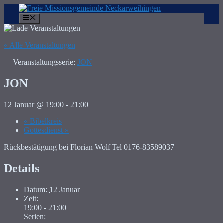
Zum
Inhalt
Menü
springen
« Alle Veranstaltungen
Veranstaltungsserie:
JON
JON
12 Januar @ 19:00
-
21:00
«
Bibelkreis
Gottesdienst
»
Rückbestätigung bei Florian Wolf Tel 0176-83589037
Details
Datum:
12 Januar
Zeit:
19:00 - 21:00
Serien: