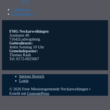
JON
«
Bibelkreis
Gottesdienst
»
FMG Neckarweihingen
Austrasse 40
71642Ludwigsburg
Gottesdienste:
Jeden Sonntag 10 Uhr
Gemeindepastor:
Thomas Raab
Tel: 0172-6925067
Interner Bereich
Login
© 2026 Freie Missionsgemeinde Neckarweihingen
•
Erstellt mit
GeneratePress