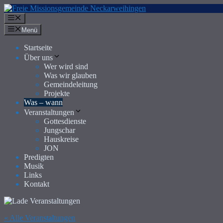
Zum
Inhalt
Menü
springen
Menü
Startseite
Über uns
Wer wird sind
Was wir glauben
Gemeindeleitung
Projekte
Was – wann
Veranstaltungen
Gottesdienste
Jungschar
Hauskreise
JON
Predigten
Musik
Links
Kontakt
« Alle Veranstaltungen