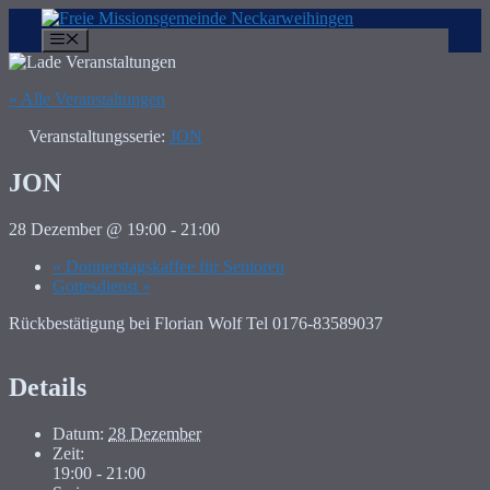
Zum
Inhalt
Menü
springen
« Alle Veranstaltungen
Veranstaltungsserie:
JON
JON
28 Dezember @ 19:00
-
21:00
«
Donnerstagskaffee für Senioren
Gottesdienst
»
Rückbestätigung bei Florian Wolf Tel 0176-83589037
Details
Datum:
28 Dezember
Zeit:
19:00 - 21:00