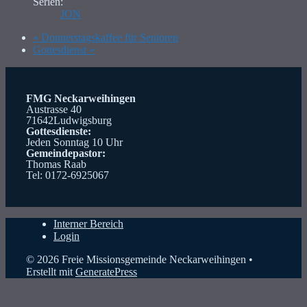
Serien:
JON
«
Donnerstagskaffee für Senioren
Gottesdienst
»
FMG Neckarweihingen
Austrasse 40
71642Ludwigsburg
Gottesdienste:
Jeden Sonntag 10 Uhr
Gemeindepastor:
Thomas Raab
Tel: 0172-6925067
Interner Bereich
Login
© 2026 Freie Missionsgemeinde Neckarweihingen
•
Erstellt mit
GeneratePress