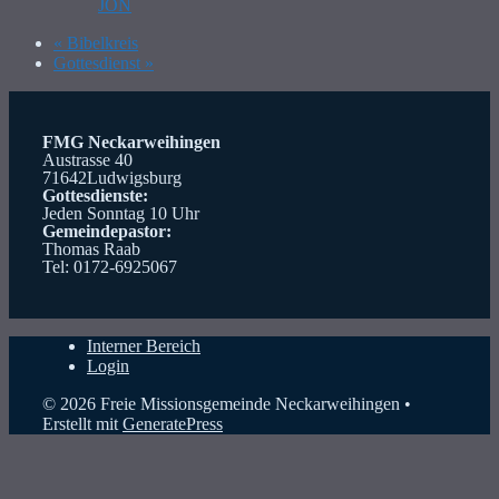
JON
«
Bibelkreis
Gottesdienst
»
FMG Neckarweihingen
Austrasse 40
71642Ludwigsburg
Gottesdienste:
Jeden Sonntag 10 Uhr
Gemeindepastor:
Thomas Raab
Tel: 0172-6925067
Interner Bereich
Login
© 2026 Freie Missionsgemeinde Neckarweihingen
•
Erstellt mit
GeneratePress