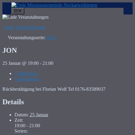
Zum
Inhalt
Menü
springen
« Alle Veranstaltungen
Veranstaltungsserie:
JON
JON
25 Januar @ 19:00
-
21:00
«
Bibelkreis
Gottesdienst
»
Rückbestätigung bei Florian Wolf Tel 0176-83589037
Details
Datum:
25 Januar
Zeit:
19:00 - 21:00
Serien: