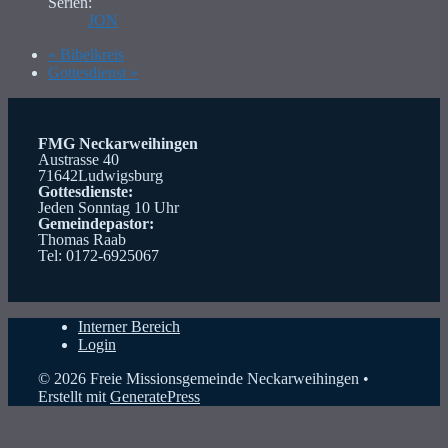
Serien:
JON
«
Bibelkreis
Gottesdienst
»
FMG Neckarweihingen
Austrasse 40
71642Ludwigsburg
Gottesdienste:
Jeden Sonntag 10 Uhr
Gemeindepastor:
Thomas Raab
Tel: 0172-6925067
Interner Bereich
Login
© 2026 Freie Missionsgemeinde Neckarweihingen
•
Erstellt mit
GeneratePress