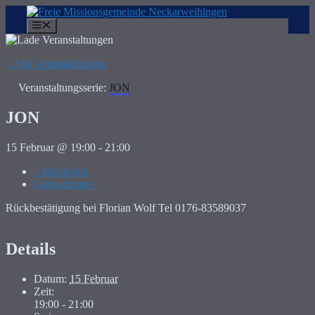
Zum
Inhalt
Menü
springen
« Alle Veranstaltungen
Veranstaltungsserie:
JON
JON
15 Februar @ 19:00
-
21:00
«
Bibelkreis
Gottesdienst
»
Rückbestätigung bei Florian Wolf Tel 0176-83589037
Details
Datum:
15 Februar
Zeit:
19:00 - 21:00