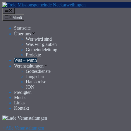
Zum
Inhalt
Menü
springen
Menü
Startseite
Über uns
Wer wird sind
Was wir glauben
Gemeindeleitung
Projekte
Was – wann
Veranstaltungen
Gottesdienste
Jungschar
Hauskreise
JON
Predigten
Musik
Links
Kontakt
« Alle Veranstaltungen