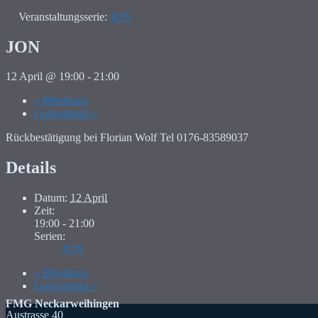
Veranstaltungsserie:
JON
JON
12 April @ 19:00
-
21:00
«
Bibelkreis
Gottesdienst
»
Rückbestätigung bei Florian Wolf Tel 0176-83589037
Details
Datum:
12 April
Zeit:
19:00 - 21:00
Serien:
JON
«
Bibelkreis
Gottesdienst
»
FMG Neckarweihingen
Austrasse 40