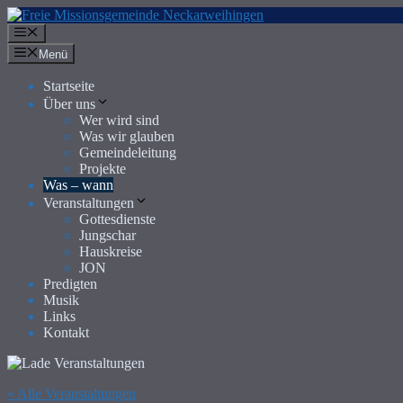
Zum
Inhalt
Menü
springen
Menü
Startseite
Über uns
Wer wird sind
Was wir glauben
Gemeindeleitung
Projekte
Was – wann
Veranstaltungen
Gottesdienste
Jungschar
Hauskreise
JON
Predigten
Musik
Links
Kontakt
« Alle Veranstaltungen