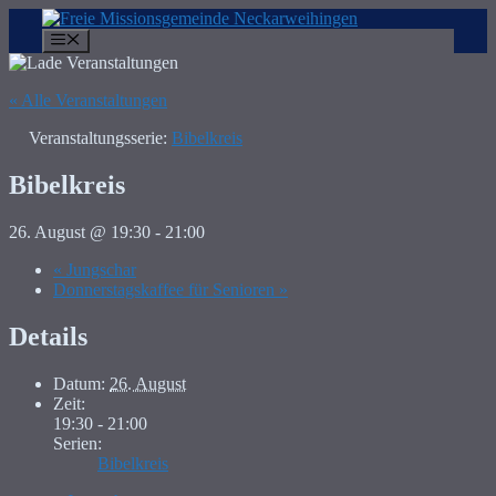
Zum
Inhalt
Menü
springen
« Alle Veranstaltungen
Veranstaltungsserie:
Bibelkreis
Bibelkreis
26. August @ 19:30
-
21:00
«
Jungschar
Donnerstagskaffee für Senioren
»
Details
Datum:
26. August
Zeit:
19:30 - 21:00
Serien:
Bibelkreis