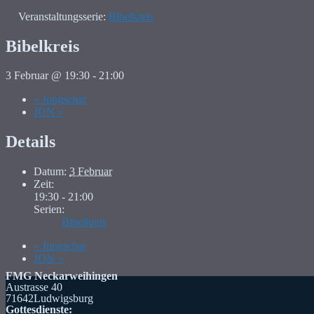
Veranstaltungsserie:
Bibelkreis
Bibelkreis
3 Februar @ 19:30
-
21:00
«
Jungschar
JON
»
Details
Datum:
3 Februar
Zeit:
19:30 - 21:00
Serien:
Bibelkreis
«
Jungschar
JON
»
FMG Neckarweihingen
Austrasse 40
71642Ludwigsburg
Gottesdienste: