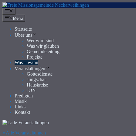
Zum
Inhalt
Menü
springen
Menü
Startseite
Über uns
Wer wird sind
Was wir glauben
Gemeindeleitung
Projekte
Was – wann
Veranstaltungen
Gottesdienste
Jungschar
Hauskreise
JON
Predigten
Musik
Links
Kontakt
« Alle Veranstaltungen