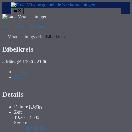
Zum
Inhalt
Menü
springen
« Alle Veranstaltungen
Veranstaltungsserie:
Bibelkreis
Bibelkreis
8 März @ 19:30
-
21:00
«
Jungschar
JON
»
Details
Datum:
8 März
Zeit:
19:30 - 21:00
Serien:
Bibelkreis