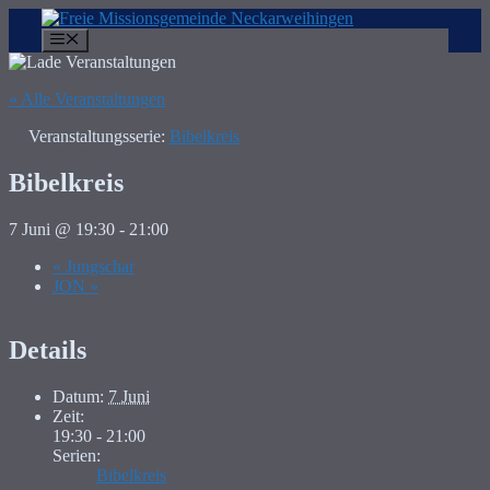
Zum
Inhalt
Menü
springen
« Alle Veranstaltungen
Veranstaltungsserie:
Bibelkreis
Bibelkreis
7 Juni @ 19:30
-
21:00
«
Jungschar
JON
»
Details
Datum:
7 Juni
Zeit:
19:30 - 21:00
Serien:
Bibelkreis