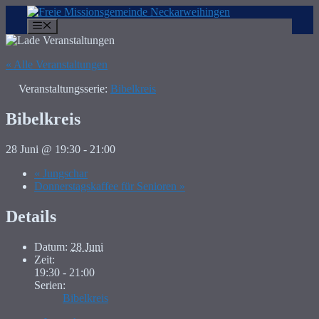
Zum
Inhalt
Menü
springen
« Alle Veranstaltungen
Veranstaltungsserie:
Bibelkreis
Bibelkreis
28 Juni @ 19:30
-
21:00
«
Jungschar
Donnerstagskaffee für Senioren
»
Details
Datum:
28 Juni
Zeit:
19:30 - 21:00
Serien:
Bibelkreis