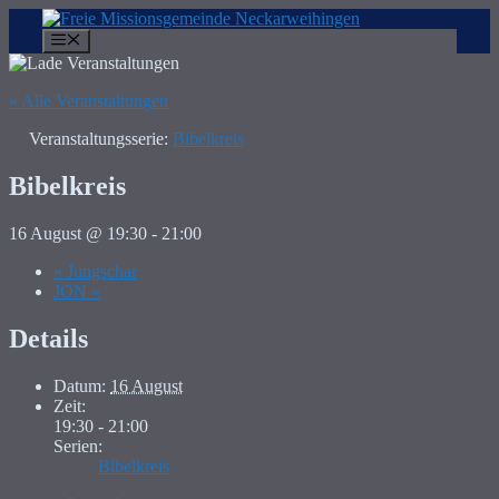
Zum
Inhalt
Menü
springen
« Alle Veranstaltungen
Veranstaltungsserie:
Bibelkreis
Bibelkreis
16 August @ 19:30
-
21:00
«
Jungschar
JON
»
Details
Datum:
16 August
Zeit:
19:30 - 21:00
Serien:
Bibelkreis