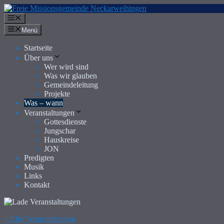
Zum
Inhalt
Menü
springen
Menü
Startseite
Über uns
Wer wird sind
Was wir glauben
Gemeindeleitung
Projekte
Was – wann
Veranstaltungen
Gottesdienste
Jungschar
Hauskreise
JON
Predigten
Musik
Links
Kontakt
« Alle Veranstaltungen