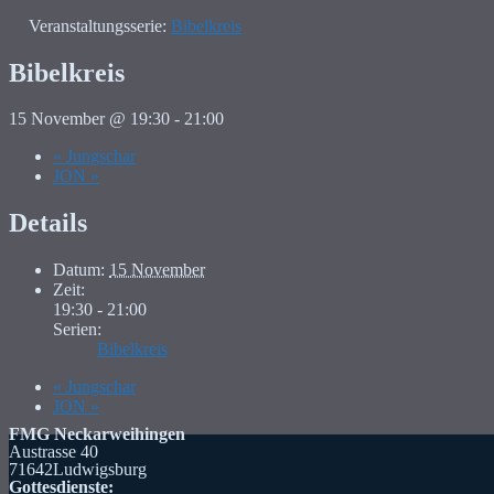
Veranstaltungsserie:
Bibelkreis
Bibelkreis
15 November @ 19:30
-
21:00
«
Jungschar
JON
»
Details
Datum:
15 November
Zeit:
19:30 - 21:00
Serien:
Bibelkreis
«
Jungschar
JON
»
FMG Neckarweihingen
Austrasse 40
71642Ludwigsburg
Gottesdienste: