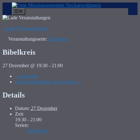
Zum
Inhalt
Menü
springen
« Alle Veranstaltungen
Veranstaltungsserie:
Bibelkreis
Bibelkreis
27 Dezember @ 19:30
-
21:00
«
Jungschar
Donnerstagskaffee für Senioren
»
Details
Datum:
27 Dezember
Zeit:
19:30 - 21:00
Serien:
Bibelkreis