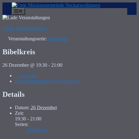
Zum
Inhalt
Menü
springen
« Alle Veranstaltungen
Veranstaltungsserie:
Bibelkreis
Bibelkreis
26 Dezember @ 19:30
-
21:00
«
Jungschar
Donnerstagskaffee für Senioren
»
Details
Datum:
26 Dezember
Zeit:
19:30 - 21:00
Serien:
Bibelkreis