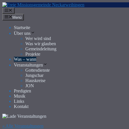
Zum
Inhalt
Menü
springen
Menü
Startseite
Über uns
Wer wird sind
Was wir glauben
Gemeindeleitung
Projekte
Was – wann
Veranstaltungen
Gottesdienste
Jungschar
Hauskreise
JON
Predigten
Musik
Links
Kontakt
« Alle Veranstaltungen