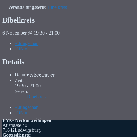
Veranstaltungsserie:
Bibelkreis
Bibelkreis
6 November @ 19:30
-
21:00
«
Jungschar
JON
»
Details
Datum:
6 November
Zeit:
19:30 - 21:00
Serien:
Bibelkreis
«
Jungschar
JON
»
FMG Neckarweihingen
Austrasse 40
71642Ludwigsburg
Gottesdienste: