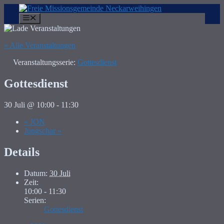
Zum
Inhalt
Menü
springen
« Alle Veranstaltungen
Veranstaltungsserie:
Gottesdienst
Gottesdienst
30 Juli @ 10:00
-
11:30
«
JON
Jungschar
»
Details
Datum:
30 Juli
Zeit:
10:00 - 11:30
Serien:
Gottesdienst