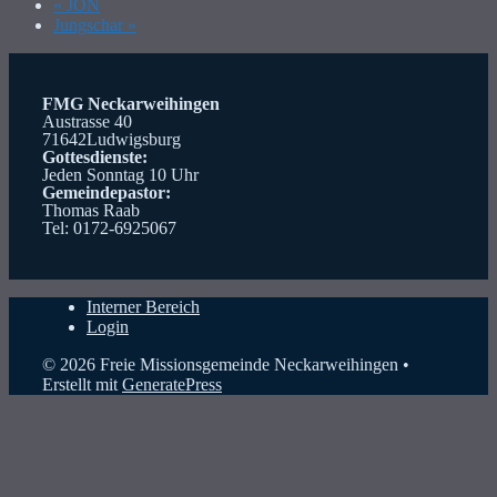
«
JON
Jungschar
»
FMG Neckarweihingen
Austrasse 40
71642Ludwigsburg
Gottesdienste:
Jeden Sonntag 10 Uhr
Gemeindepastor:
Thomas Raab
Tel: 0172-6925067
Interner Bereich
Login
© 2026 Freie Missionsgemeinde Neckarweihingen
•
Erstellt mit
GeneratePress