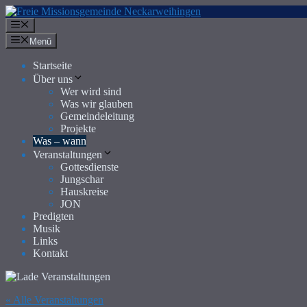
Zum
Inhalt
Menü
springen
Menü
Startseite
Über uns
Wer wird sind
Was wir glauben
Gemeindeleitung
Projekte
Was – wann
Veranstaltungen
Gottesdienste
Jungschar
Hauskreise
JON
Predigten
Musik
Links
Kontakt
« Alle Veranstaltungen