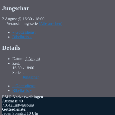
Jungschar
2 August @ 16:30
-
18:00
Veranstaltungsserie
(Alle ansehen)
«
Gottesdienst
Bibelkreis
»
Details
Datum:
2 August
Zeit:
16:30 - 18:00
Serien:
Jungschar
«
Gottesdienst
Bibelkreis
»
FMG Neckarweihingen
Austrasse 40
71642Ludwigsburg
Gottesdienste:
Jeden Sonntag 10 Uhr