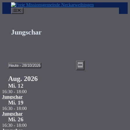
Zum
Inhalt
Menü
springen
Jungschar
Ansichten-
Veranstaltung
Heute
 - 
28/10/2026
Zusammenfassung
Ansichten-
Datum
Navigation
auswählen.
Navigation
Aug. 2026
Mi.
12
16:30
-
18:00
Jungschar
Mi.
19
16:30
-
18:00
Jungschar
Mi.
26
16:30
-
18:00