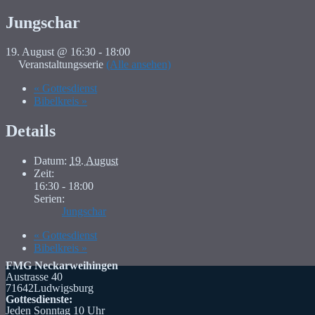
Jungschar
19. August @ 16:30
-
18:00
Veranstaltungsserie
(Alle ansehen)
«
Gottesdienst
Bibelkreis
»
Details
Datum:
19. August
Zeit:
16:30 - 18:00
Serien:
Jungschar
«
Gottesdienst
Bibelkreis
»
FMG Neckarweihingen
Austrasse 40
71642Ludwigsburg
Gottesdienste:
Jeden Sonntag 10 Uhr