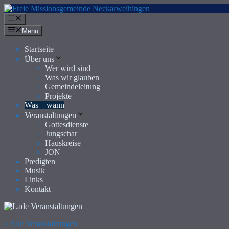
Zum
Inhalt
Menü
springen
Menü
Startseite
Über uns
Wer wird sind
Was wir glauben
Gemeindeleitung
Projekte
Was – wann
Veranstaltungen
Gottesdienste
Jungschar
Hauskreise
JON
Predigten
Musik
Links
Kontakt
« Alle Veranstaltungen