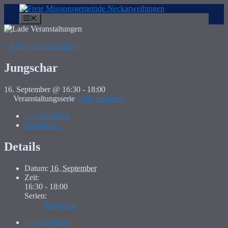
Zum
Inhalt
Menü
springen
« Alle Veranstaltungen
Jungschar
16. September @ 16:30
-
18:00
Veranstaltungsserie
(Alle ansehen)
«
Gottesdienst
Bibelkreis
»
Details
Datum:
16. September
Zeit:
16:30 - 18:00
Serien:
Jungschar
«
Gottesdienst