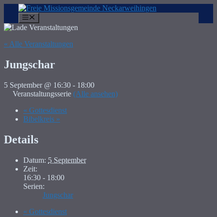
Zum
Inhalt
Menü
springen
« Alle Veranstaltungen
Jungschar
5 September @ 16:30
-
18:00
Veranstaltungsserie
(Alle ansehen)
«
Gottesdienst
Bibelkreis
»
Details
Datum:
5 September
Zeit:
16:30 - 18:00
Serien:
Jungschar
«
Gottesdienst