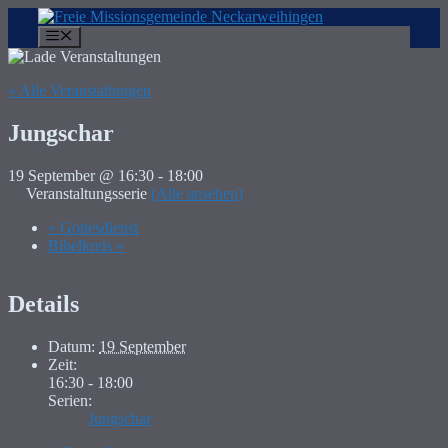
Zum
Inhalt
Menü
springen
« Alle Veranstaltungen
Jungschar
19 September @ 16:30
-
18:00
Veranstaltungsserie
(Alle ansehen)
«
Gottesdienst
Bibelkreis
»
Details
Datum:
19 September
Zeit:
16:30 - 18:00
Serien:
Jungschar