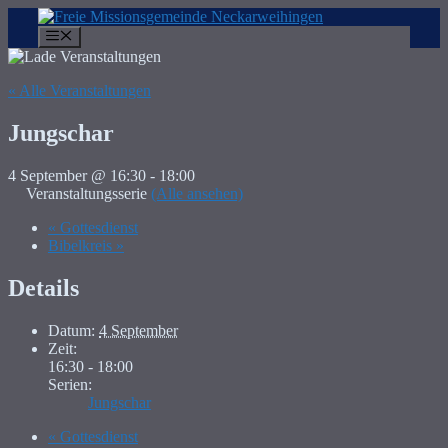
Zum
Inhalt
Menü
springen
« Alle Veranstaltungen
Jungschar
4 September @ 16:30
-
18:00
Veranstaltungsserie
(Alle ansehen)
«
Gottesdienst
Bibelkreis
»
Details
Datum:
4 September
Zeit:
16:30 - 18:00
Serien:
Jungschar
«
Gottesdienst