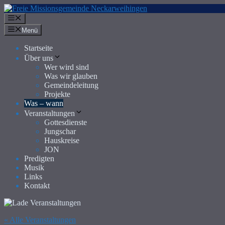
Zum
Inhalt
Menü
springen
Menü
Startseite
Über uns
Wer wird sind
Was wir glauben
Gemeindeleitung
Projekte
Was – wann
Veranstaltungen
Gottesdienste
Jungschar
Hauskreise
JON
Predigten
Musik
Links
Kontakt
« Alle Veranstaltungen