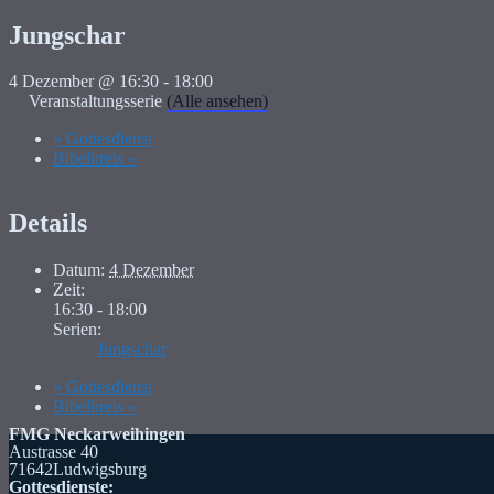
Jungschar
4 Dezember @ 16:30
-
18:00
Veranstaltungsserie
(Alle ansehen)
«
Gottesdienst
Bibelkreis
»
Details
Datum:
4 Dezember
Zeit:
16:30 - 18:00
Serien:
Jungschar
«
Gottesdienst
Bibelkreis
»
FMG Neckarweihingen
Austrasse 40
71642Ludwigsburg
Gottesdienste: